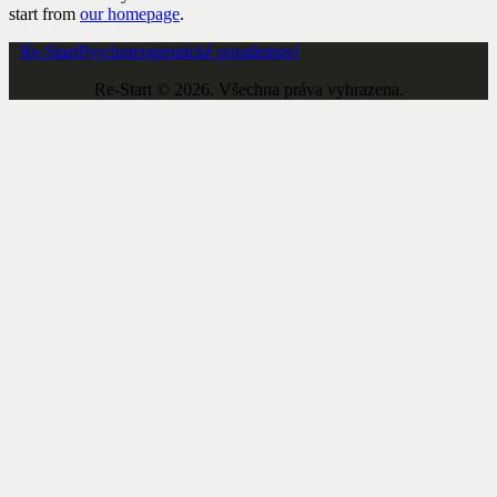
start from
our homepage
.
Re-Start
Psychoterapeutické poradenství
Re-Start © 2026. Všechna práva vyhrazena.