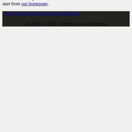
start from
our homepage
.
Re-Start
Psychoterapeutické poradenství
Re-Start © 2026. Všechna práva vyhrazena.