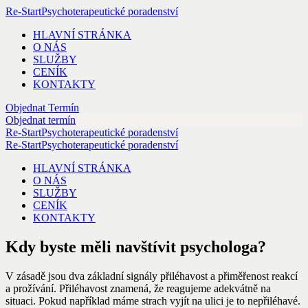
Re-Start
Psychoterapeutické poradenství
HLAVNÍ STRÁNKA
O NÁS
SLUŽBY
CENÍK
KONTAKTY
Objednat Termín
Objednat termín
Re-Start
Psychoterapeutické poradenství
Re-Start
Psychoterapeutické poradenství
HLAVNÍ STRÁNKA
O NÁS
SLUŽBY
CENÍK
KONTAKTY
Kdy byste měli navštívit psychologa?
V zásadě jsou dva základní signály přiléhavost a přiměřenost reakcí
a prožívání. Přiléhavost znamená, že reagujeme adekvátně na
situaci. Pokud například máme strach vyjít na ulici je to nepřiléhavé.