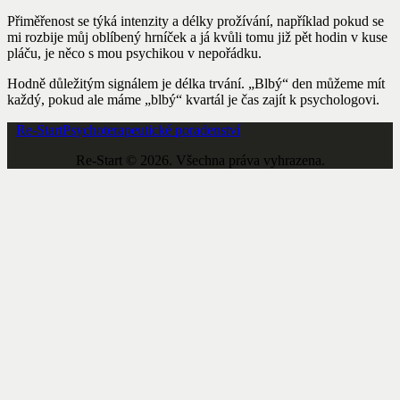
Přiměřenost se týká intenzity a délky prožívání, například pokud se
mi rozbije můj oblíbený hrníček a já kvůli tomu již pět hodin v kuse
pláču, je něco s mou psychikou v nepořádku.
Hodně důležitým signálem je délka trvání. „Blbý“ den můžeme mít
každý, pokud ale máme „blbý“ kvartál je čas zajít k psychologovi.
Re-Start
Psychoterapeutické poradenství
Re-Start © 2026. Všechna práva vyhrazena.